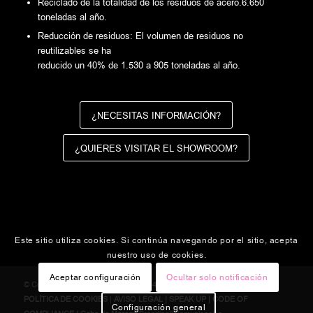
Reciclado de la totalidad de los residuos de acero.6.650
toneladas al año.
Reducción de residuos: El volumen de residuos no
reutilizables se ha
reducido un 40% de 1.530 a 905 toneladas al año.
¿NECESITAS INFORMACIÓN?
¿QUIERES VISITAR EL SHOWROOM?
Este sitio utiliza cookies. Si continúa navegando por el sitio, acepta
nuestro uso de cookies.
Aceptar configuración
Ocultar solo notificación
© Copyright - Grass Iberia |
T 946 66 44 10
|
POLÍTICA DE PRIVACIDAD
|
POLÍTICA DE COOKIES
|
AVISO LEGAL
|
SPEAK UP
|
CODE OF
Configuración general