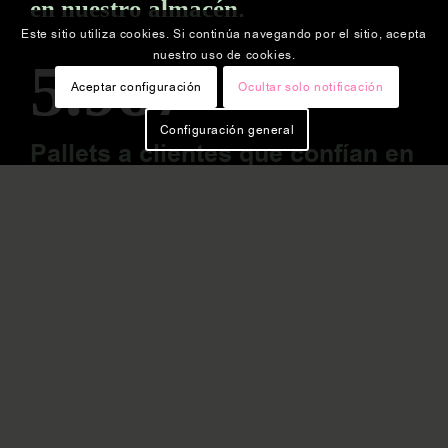
.
en nuestro almacén
Este sitio utiliza cookies. Si continúa navegando por el sitio, acepta
nuestro uso de cookies.
5.987
Aceptar configuración
Ocultar solo notificación
Configuración general
Pallets a clientes que confían en
la calidad de nuestros
productos.
Linkedin
|
Instagram
|